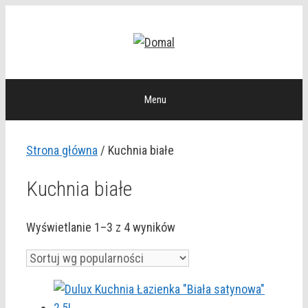
Przejdź
do
treści
Menu
Strona główna
/ Kuchnia białe
Kuchnia białe
Posortowane
Wyświetlanie 1–3 z 4 wyników
według
popularności