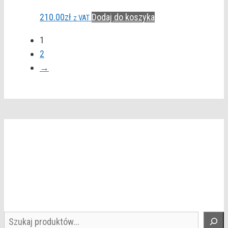
210.00
zł
Dodaj do koszyka
z VAT
1
2
→
Szukaj