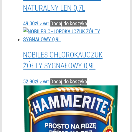
NATURALNY LEN 0,7L
49.00
zł
Dodaj do koszyka
z VAT
NOBILES CHLOROKAUCZUK
ŻÓŁTY SYGNAŁOWY 0,9L
52.90
zł
Dodaj do koszyka
z VAT