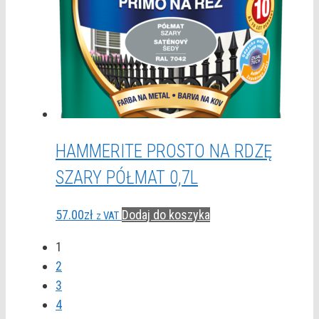
HAMMERITE PROSTO NA RDZĘ
SZARY PÓŁMAT 0,7L
57.00
zł
Dodaj do koszyka
z VAT
1
2
3
4