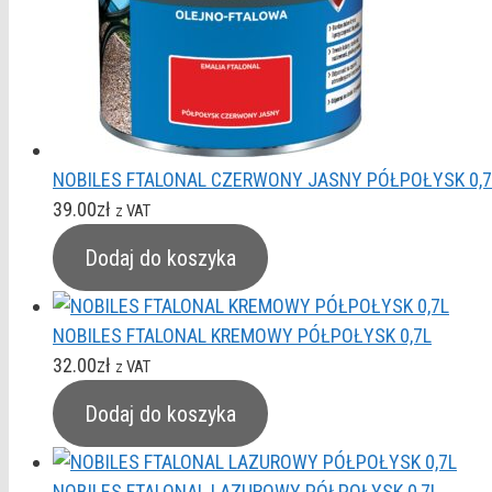
NOBILES FTALONAL CZERWONY JASNY PÓŁPOŁYSK 0,7
39.00
zł
z VAT
Dodaj do koszyka
NOBILES FTALONAL KREMOWY PÓŁPOŁYSK 0,7L
32.00
zł
z VAT
Dodaj do koszyka
NOBILES FTALONAL LAZUROWY PÓŁPOŁYSK 0,7L