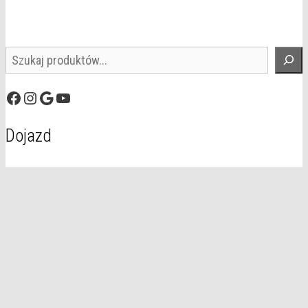
Szukaj
Facebook
Instagram
Google
YouTube
Dojazd
© 2026 Domal
• Zbudowany z
GeneratePress