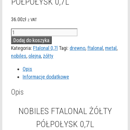
PÓŁPOŁYSK 0,7L
36.00
zł
z VAT
ilość
NOBILES
Dodaj do koszyka
FTALONAL
Kategoria:
Ftalonal 0,7l
Tagi:
drewno
,
ftalonal
,
metal
,
ŻÓŁTY
nobiles
,
olejna
,
żółty
PÓŁPOŁYSK
Opis
0,7L
Informacje dodatkowe
Opis
NOBILES FTALONAL ŻÓŁTY
PÓŁPOŁYSK 0,7L