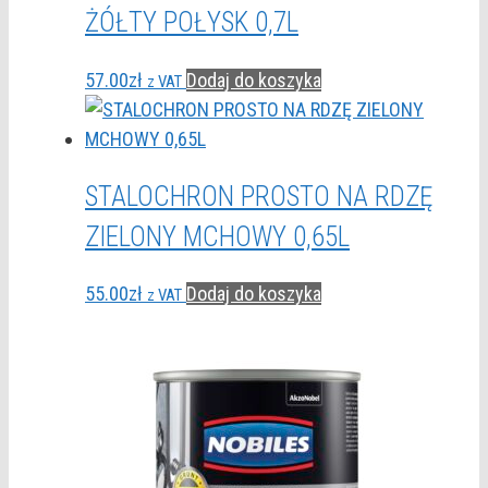
ŻÓŁTY POŁYSK 0,7L
57.00
zł
Dodaj do koszyka
z VAT
STALOCHRON PROSTO NA RDZĘ
ZIELONY MCHOWY 0,65L
55.00
zł
Dodaj do koszyka
z VAT