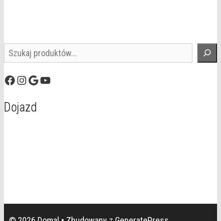
Szukaj
Facebook
Instagram
Google
YouTube
Dojazd
© 2026 Domal
• Zbudowany z
GeneratePress