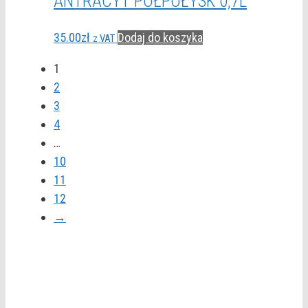
ANTRACYT PÓŁPOŁYSK 0,7L
35.00
zł
Dodaj do koszyka
z VAT
1
2
3
4
…
10
11
12
→