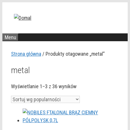
Przejdź
do
treści
Menu
Strona główna
/ Produkty otagowane „metal”
metal
Posortowane
Wyświetlanie 1–3 z 36 wyników
według
popularności