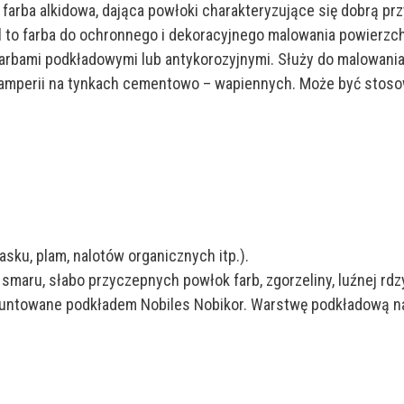
farba alkidowa, dająca powłoki charakteryzujące się dobrą pr
l to farba do ochronnego i dekoracyjnego malowania powierzc
rbami podkładowymi lub antykorozyjnymi. Służy do malowania
lamperii na tynkach cementowo – wapiennych. Może być stoso
asku, plam, nalotów organicznych itp.).
maru, słabo przyczepnych powłok farb, zgorzeliny, luźnej rdzy 
untowane podkładem Nobiles Nobikor. Warstwę podkładową na