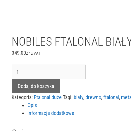
NOBILES FTALONAL BIAŁ
349.00
zł
z VAT
ilość
NOBILES
FTALONAL
Dodaj do koszyka
BIAŁY
Kategoria:
Ftalonal duże
Tagi:
biały
,
drewno
,
ftalonal
,
meta
PÓŁPOŁYSK
Opis
10L
Informacje dodatkowe