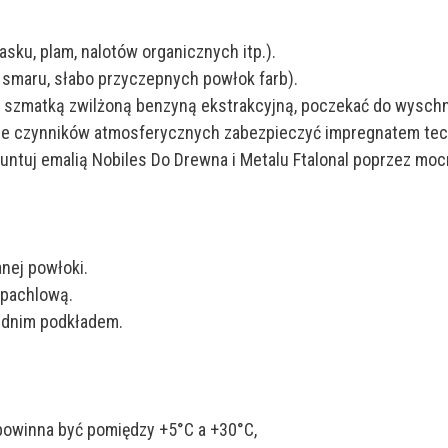
asku, plam, nalotów organicznych itp.).
 smaru, słabo przyczepnych powłok farb).
 szmatką zwilżoną benzyną ekstrakcyjną, poczekać do wyschn
nie czynników atmosferycznych zabezpieczyć impregnatem te
ntuj emalią Nobiles Do Drewna i Metalu Ftalonal poprzez moc
anej powłoki.
zpachlową.
ednim podkładem.
powinna być pomiędzy +5°C a +30°C,