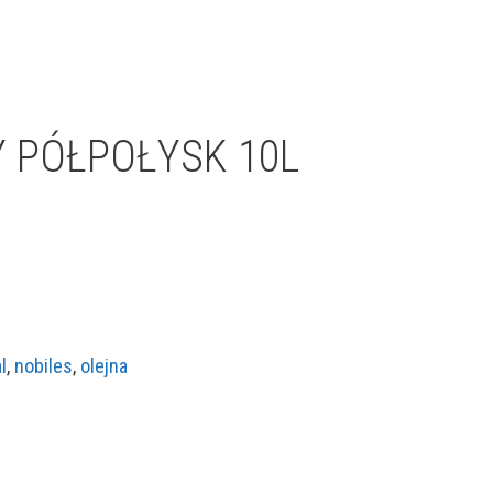
Y PÓŁPOŁYSK 10L
l
,
nobiles
,
olejna