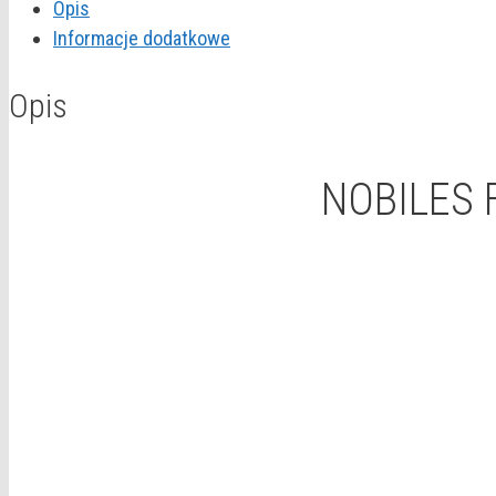
Opis
PÓŁPOŁYSK
Informacje dodatkowe
0,7L
Opis
NOBILES 