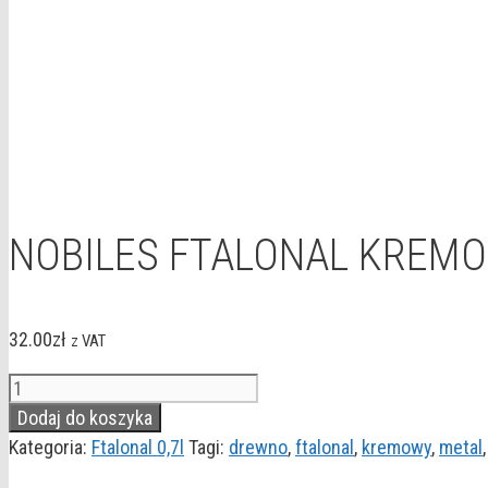
NOBILES FTALONAL KREMO
32.00
zł
z VAT
ilość
NOBILES
Dodaj do koszyka
FTALONAL
Kategoria:
Ftalonal 0,7l
Tagi:
drewno
,
ftalonal
,
kremowy
,
metal
KREMOWY