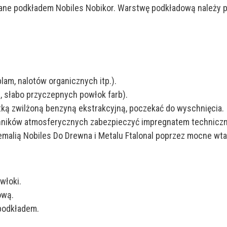
ne podkładem Nobiles Nobikor. Warstwę podkładową należy p
lam, nalotów organicznych itp.).
, słabo przyczepnych powłok farb).
ką zwilżoną benzyną ekstrakcyjną, poczekać do wyschnięcia.
ynników atmosferycznych zabezpieczyć impregnatem technicz
malią Nobiles Do Drewna i Metalu Ftalonal poprzez mocne wta
włoki.
ową.
podkładem.