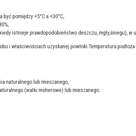
a być pomiędzy +5°C a +30°C,
80%,
kiedy istnieje prawdopodobieństwo deszczu, mgły,śniegu), w u
obu i właściwościach uzyskanej powłoki.Temperatura podłoża 
sia naturalnego lub mieszanego,
naturalnego (wałki moherowe) lub mieszanego.