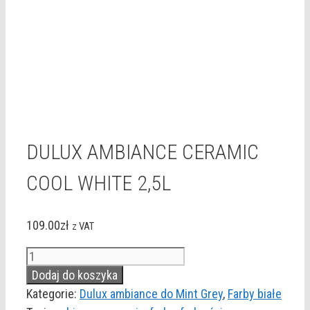
DULUX AMBIANCE CERAMIC
COOL WHITE 2,5L
109.00
zł
z VAT
ilość
DULUX
Dodaj do koszyka
AMBIANCE
Kategorie:
Dulux ambiance do Mint Grey
,
Farby białe