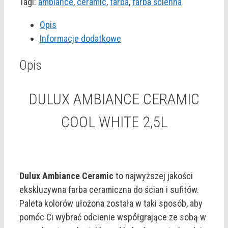
CERAMIC
Tagi:
ambiance
,
ceramic
,
farba
,
farba ścienna
COOL
Opis
WHITE
Informacje dodatkowe
2,5L
Opis
DULUX AMBIANCE CERAMIC
COOL WHITE 2,5L
Dulux Ambiance Ceramic
to najwyższej jakości
ekskluzywna farba ceramiczna do ścian i sufitów.
Paleta kolorów ułożona została w taki sposób, aby
pomóc Ci wybrać odcienie współgrające ze sobą w