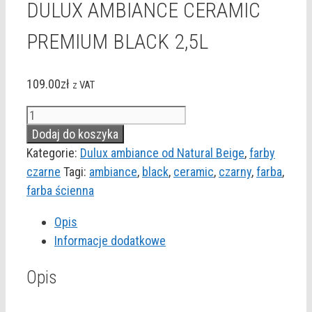
DULUX AMBIANCE CERAMIC
PREMIUM BLACK 2,5L
109.00
zł
z VAT
ilość
DULUX
Dodaj do koszyka
AMBIANCE
Kategorie:
Dulux ambiance od Natural Beige
,
farby
CERAMIC
czarne
Tagi:
ambiance
,
black
,
ceramic
,
czarny
,
farba
,
PREMIUM
farba ścienna
BLACK
Opis
2,5L
Informacje dodatkowe
Opis