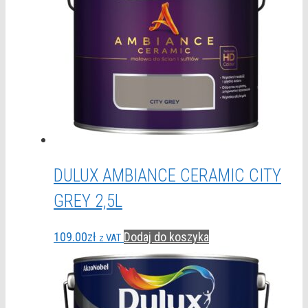
DULUX AMBIANCE CERAMIC CITY
GREY 2,5L
109.00
zł
Dodaj do koszyka
z VAT