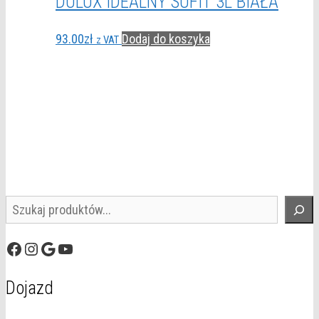
DULUX IDEALNY SUFIT 3L BIAŁA
93.00
zł
Dodaj do koszyka
z VAT
Szukaj
Facebook
Instagram
Google
YouTube
Dojazd