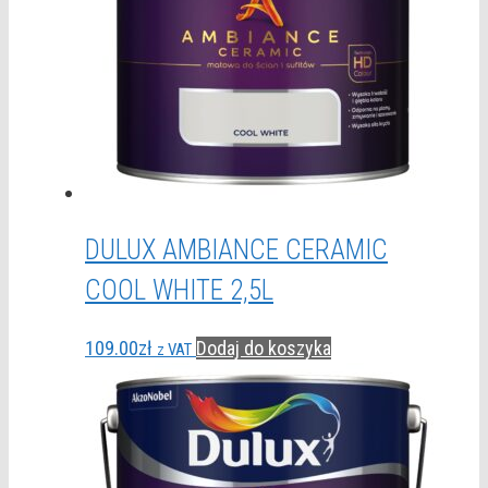
DULUX AMBIANCE CERAMIC
COOL WHITE 2,5L
109.00
zł
Dodaj do koszyka
z VAT