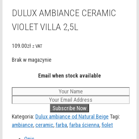
DULUX AMBIANCE CERAMIC
VIOLET VILLA 2,5L
109.00
zł
z VAT
Brak w magazynie
Email when stock available
Kategoria:
Dulux ambiance od Natural Beige
Tagi:
ambiance
,
ceramic
,
farba
,
farba ścienna
,
fiolet
Opis