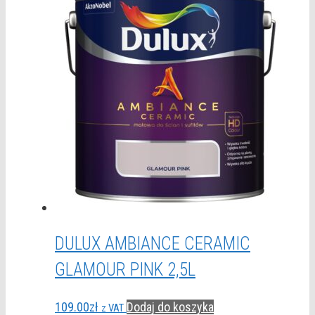
DULUX AMBIANCE CERAMIC
GLAMOUR PINK 2,5L
109.00
zł
Dodaj do koszyka
z VAT