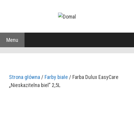
Przejdź
do
treści
Menu
Strona główna
/
Farby białe
/ Farba Dulux EasyCare
„Nieskazitelna biel” 2,5L