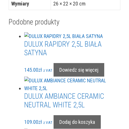
Wymiary
26 × 22 × 20 cm
Podobne produkty
DULUX RAPIDRY 2,5L BIAŁA
SATYNA
145.00
zł
Dowiedz się więcej
z VAT
DULUX AMBIANCE CERAMIC
NEUTRAL WHITE 2,5L
109.00
zł
Dodaj do koszyka
z VAT