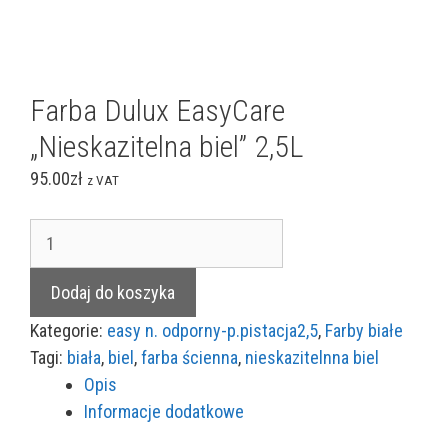
Farba Dulux EasyCare
„Nieskazitelna biel” 2,5L
95.00
zł
z VAT
ilość
Farba
Dulux
Dodaj do koszyka
EasyCare
Kategorie:
easy n. odporny-p.pistacja2,5
,
Farby białe
"Nieskazitelna
Tagi:
biała
,
biel
,
farba ścienna
,
nieskazitelnna biel
biel"
Opis
2,5L
Informacje dodatkowe