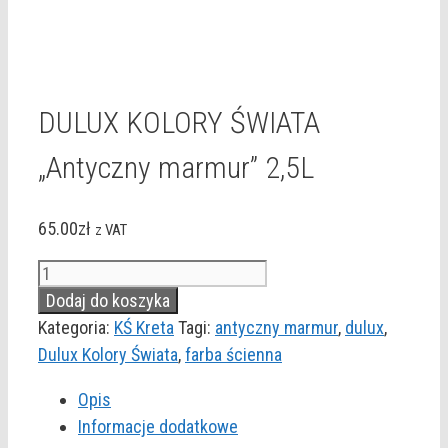
DULUX KOLORY ŚWIATA
„Antyczny marmur” 2,5L
65.00
zł
z VAT
ilość
DULUX
Dodaj do koszyka
KOLORY
Kategoria:
KŚ Kreta
Tagi:
antyczny marmur
,
dulux
,
ŚWIATA
Dulux Kolory Świata
,
farba ścienna
"Antyczny
Opis
marmur"
Informacje dodatkowe
2,5L