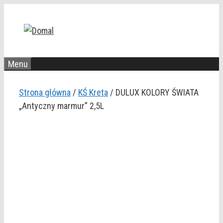
Przejdź
do
treści
Menu
Strona główna
/
KŚ Kreta
/ DULUX KOLORY ŚWIATA
„Antyczny marmur” 2,5L