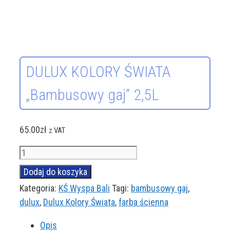
DULUX KOLORY ŚWIATA
„Bambusowy gaj” 2,5L
65.00
zł
z VAT
ilość
DULUX
Dodaj do koszyka
KOLORY
Kategoria:
KŚ Wyspa Bali
Tagi:
bambusowy gaj
,
ŚWIATA
dulux
,
Dulux Kolory Świata
,
farba ścienna
"Bambusowy
gaj"
Opis