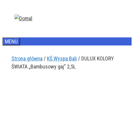
Przejdź
do
treści
MENU
Strona główna
/
KŚ Wyspa Bali
/ DULUX KOLORY
ŚWIATA „Bambusowy gaj” 2,5L