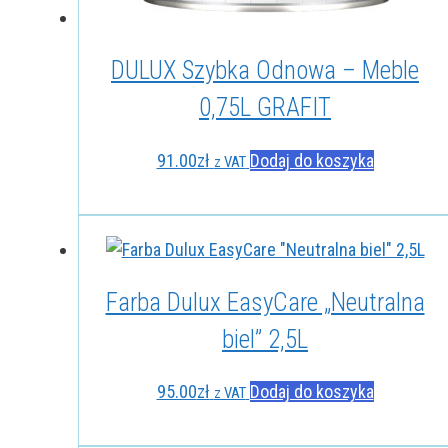
DULUX Szybka Odnowa – Meble
0,75L GRAFIT
91.00
zł
Dodaj do koszyka
z VAT
Farba Dulux EasyCare „Neutralna
biel” 2,5L
95.00
zł
Dodaj do koszyka
z VAT