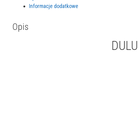
żagle"
Informacje dodatkowe
5L
Opis
DULUX