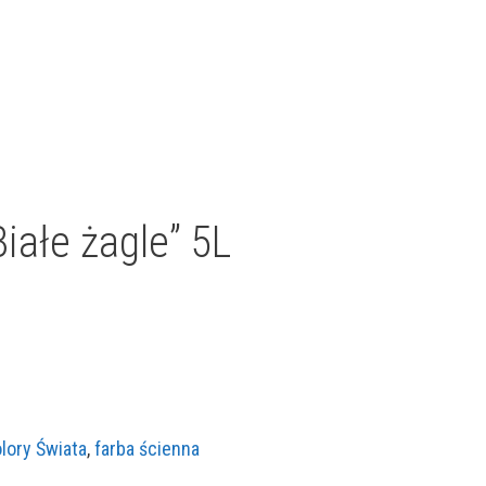
ałe żagle” 5L
lory Świata
,
farba ścienna