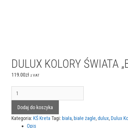
DULUX KOLORY ŚWIATA „Bi
119.00
zł
z VAT
ilość
DULUX
KOLORY
Dodaj do koszyka
ŚWIATA
Kategoria:
KŚ Kreta
Tagi:
biała
,
białe żagle
,
dulux
,
Dulux Ko
"Białe
Opis