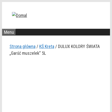
Przejdź
do
treści
Menu
Strona główna
/
KŚ Kreta
/ DULUX KOLORY ŚWIATA
„Garść muszelek” 5L