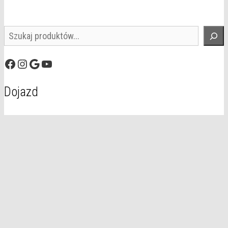
Szukaj
Facebook
Instagram
Google
YouTube
Dojazd
© 2026 Domal
• Zbudowany z
GeneratePress