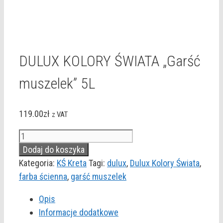
DULUX KOLORY ŚWIATA „Garść
muszelek” 5L
119.00
zł
z VAT
ilość
DULUX
Dodaj do koszyka
KOLORY
Kategoria:
KŚ Kreta
Tagi:
dulux
,
Dulux Kolory Świata
,
ŚWIATA
farba ścienna
,
garść muszelek
"Garść
Opis
muszelek"
Informacje dodatkowe
5L