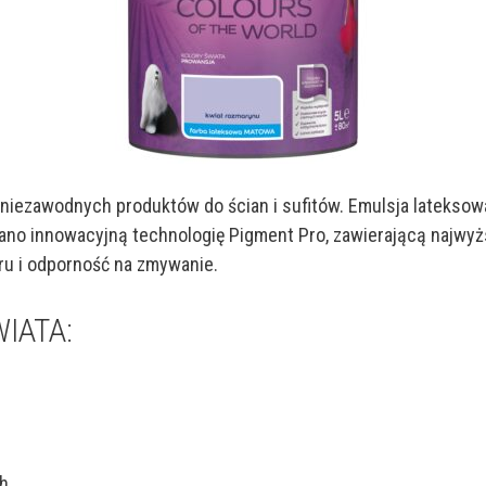
ria niezawodnych produktów do ścian i sufitów. Emulsja lateks
no innowacyjną technologię Pigment Pro, zawierającą najwyżs
ru i odporność na zmywanie.
WIATA:
h,