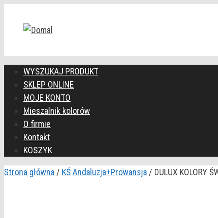
Przejdź
do
treści
WYSZUKAJ PRODUKT
SKLEP ONLINE
MOJE KONTO
Mieszalnik kolorów
O firmie
Kontakt
KOSZYK
Strona główna
/
KŚ Andaluzja+Prowansja
/ DULUX KOLORY ŚWI