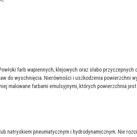
 Powłoki farb wapiennych, klejowych oraz słabo przyczepnych 
staw do wyschnięcia. Nierówności i uszkodzenia powierzchni 
ej malowane farbami emulsyjnymi, których powierzchnia jest j
ub natryskiem pneumatycznym i hydrodynamicznym. Nie rozcień