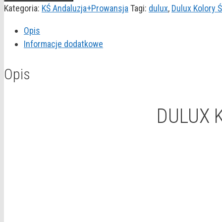
KOLORY
Kategoria:
KŚ Andaluzja+Prowansja
Tagi:
dulux
,
Dulux Kolory 
ŚWIATA
Opis
"Kwiat
Informacje dodatkowe
rozmarynu"
5L
Opis
DULUX K