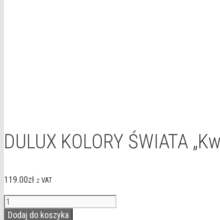
DULUX KOLORY ŚWIATA „Kwi
119.00
zł
z VAT
ilość
DULUX
Dodaj do koszyka