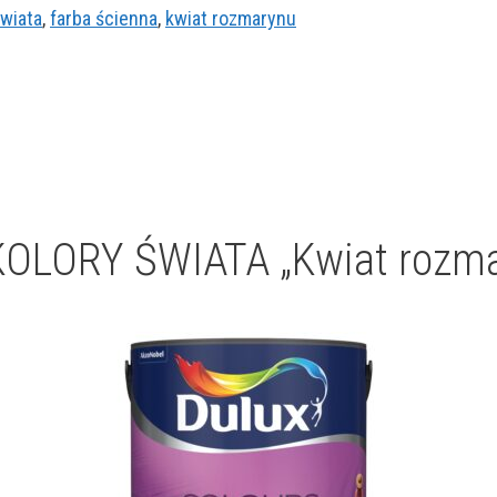
Świata
,
farba ścienna
,
kwiat rozmarynu
OLORY ŚWIATA „Kwiat rozma