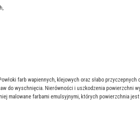
h,
 Powłoki farb wapiennych, klejowych oraz słabo przyczepnych 
staw do wyschnięcia. Nierówności i uszkodzenia powierzchni 
ej malowane farbami emulsyjnymi, których powierzchnia jest j