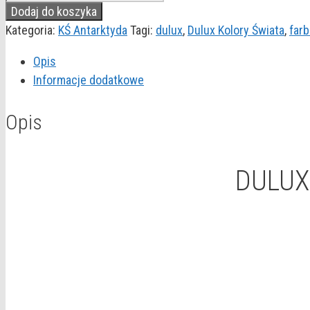
DULUX
Dodaj do koszyka
KOLORY
Kategoria:
KŚ Antarktyda
Tagi:
dulux
,
Dulux Kolory Świata
,
farb
ŚWIATA
Opis
"Zimowa
Informacje dodatkowe
cisza"
5L
Opis
DULUX 