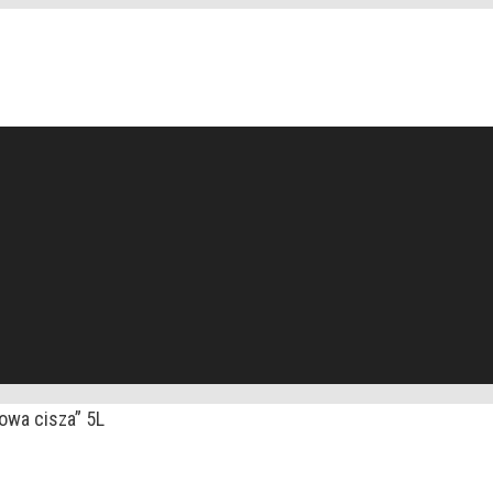
wa cisza” 5L