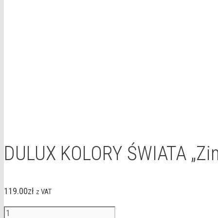
DULUX KOLORY ŚWIATA „Zim
119.00
zł
z VAT
ilość