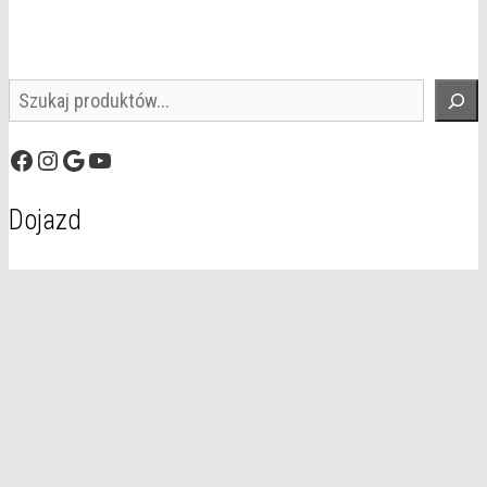
Szukaj
Facebook
Instagram
Google
YouTube
Dojazd
© 2026 Domal
• Zbudowany z
GeneratePress