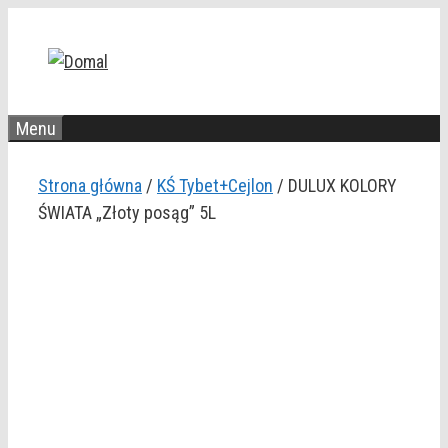
Przejdź
do
treści
Menu
Strona główna
/
KŚ Tybet+Cejlon
/ DULUX KOLORY
ŚWIATA „Złoty posąg” 5L