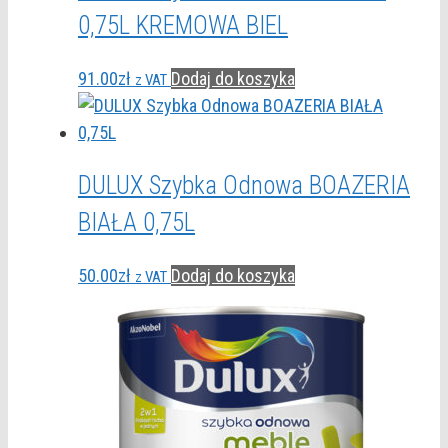
0,75L KREMOWA BIEL
91.00
zł
Dodaj do koszyka
z VAT
DULUX Szybka Odnowa BOAZERIA
BIAŁA 0,75L
50.00
zł
Dodaj do koszyka
z VAT