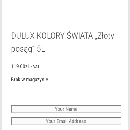
DULUX KOLORY ŚWIATA „Złoty
posąg” 5L
119.00
zł
z VAT
Brak w magazynie
Email when stock available