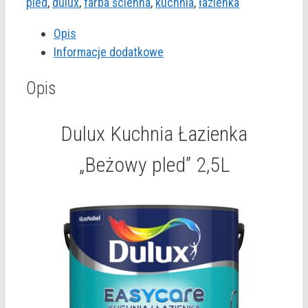
Łazienka
pled
,
dulux
,
farba ścienna
,
kuchnia
,
łazienka
"Beżowy
Opis
pled"
Informacje dodatkowe
2,5L
Opis
Dulux Kuchnia Łazienka
„Beżowy pled” 2,5L