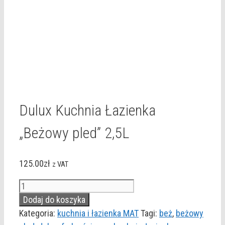
Dulux Kuchnia Łazienka
„Beżowy pled” 2,5L
125.00
zł
z VAT
ilość
Dulux
Dodaj do koszyka
Kuchnia
Kategoria:
kuchnia i łazienka MAT
Tagi:
beż
,
beżowy