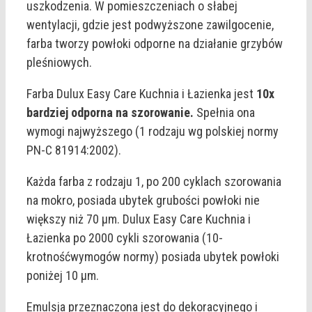
uszkodzenia. W pomieszczeniach o słabej
wentylacji, gdzie jest podwyższone zawilgocenie,
farba tworzy powłoki odporne na działanie grzybów
pleśniowych.
Farba Dulux Easy Care Kuchnia i Łazienka jest
10x
bardziej odporna na szorowanie.
Spełnia ona
wymogi najwyższego (1 rodzaju wg polskiej normy
PN-C 81914:2002).
Każda farba z rodzaju 1, po 200 cyklach szorowania
na mokro, posiada ubytek grubości powłoki nie
większy niż 70 μm. Dulux Easy Care Kuchnia i
Łazienka po 2000 cykli szorowania (10-
krotnośćwymogów normy) posiada ubytek powłoki
poniżej 10 μm.
Emulsja przeznaczona jest do dekoracyjnego i