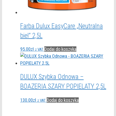
Farba Dulux EasyCare „Neutralna
biel” 2,5L
95.00
zł
Dodaj do koszyka
z VAT
DULUX Szybka Odnowa –
BOAZERIA SZARY POPIELATY 2,5L
130.00
zł
Dodaj do koszyka
z VAT