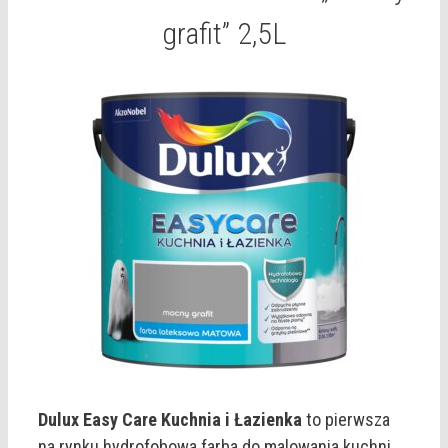
grafit” 2,5L
Dulux Easy Care Kuchnia i Łazienka
to pierwsza
na rynku hydrofobowa farba do malowania kuchni