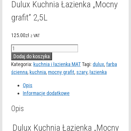
Dulux Kuchnia Łazienka „Mocny
grafit” 2,5L
125.00
zł
z VAT
ilość
Dulux
Dodaj do koszyka
Kuchnia
Kategoria:
kuchnia i łazienka MAT
Tagi:
dulux
,
farba
Łazienka
ścienna
,
kuchnia
,
mocny grafit
,
szary
,
łazienka
"Mocny
Opis
grafit"
Informacje dodatkowe
2,5L
Opis
Dulux Kuchnia Łazienka „Mocny