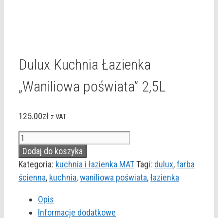
Dulux Kuchnia Łazienka
„Waniliowa poświata” 2,5L
125.00
zł
z VAT
ilość
Dulux
Dodaj do koszyka
Kuchnia
Kategoria:
kuchnia i łazienka MAT
Tagi:
dulux
,
farba
Łazienka
ścienna
,
kuchnia
,
waniliowa poświata
,
łazienka
"Waniliowa
Opis
poświata"
Informacje dodatkowe
2,5L