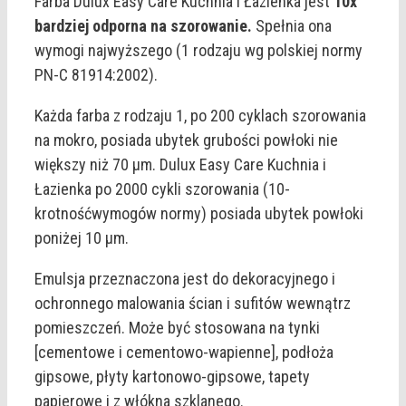
Farba Dulux Easy Care Kuchnia i Łazienka jest
10x
bardziej odporna na szorowanie.
Spełnia ona
wymogi najwyższego (1 rodzaju wg polskiej normy
PN-C 81914:2002).
Każda farba z rodzaju 1, po 200 cyklach szorowania
na mokro, posiada ubytek grubości powłoki nie
większy niż 70 μm. Dulux Easy Care Kuchnia i
Łazienka po 2000 cykli szorowania (10-
krotnośćwymogów normy) posiada ubytek powłoki
poniżej 10 μm.
Emulsja przeznaczona jest do dekoracyjnego i
ochronnego malowania ścian i sufitów wewnątrz
pomieszczeń. Może być stosowana na tynki
[cementowe i cementowo-wapienne], podłoża
gipsowe, płyty kartonowo-gipsowe, tapety
papierowe i z włókna szklanego.