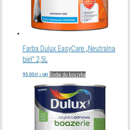
Farba Dulux EasyCare „Neutralna
biel” 2,5L
95.00
zł
Dodaj do koszyka
z VAT