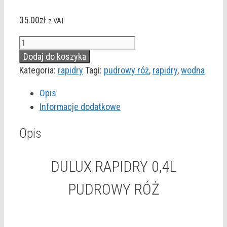
35.00
zł
z VAT
ilość
DULUX
Dodaj do koszyka
RAPIDRY
Kategoria:
rapidry
Tagi:
pudrowy róż
,
rapidry
,
wodna
0,4L
Opis
PUDROWY
Informacje dodatkowe
RÓŻ
Opis
DULUX RAPIDRY 0,4L
PUDROWY RÓŻ