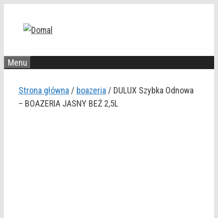
Przejdź
do
treści
Menu
Strona główna
/
boazeria
/ DULUX Szybka Odnowa
– BOAZERIA JASNY BEŻ 2,5L