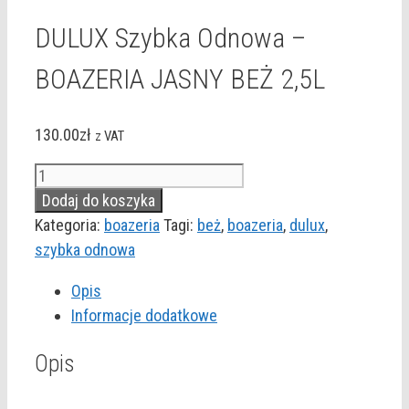
DULUX Szybka Odnowa –
BOAZERIA JASNY BEŻ 2,5L
130.00
zł
z VAT
ilość
DULUX
Dodaj do koszyka
Szybka
Kategoria:
boazeria
Tagi:
beż
,
boazeria
,
dulux
,
Odnowa
szybka odnowa
-
Opis
BOAZERIA
Informacje dodatkowe
JASNY
BEŻ
Opis
2,5L