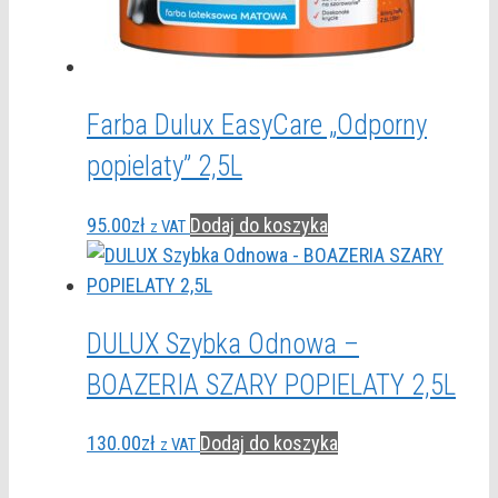
Farba Dulux EasyCare „Odporny
popielaty” 2,5L
95.00
zł
Dodaj do koszyka
z VAT
DULUX Szybka Odnowa –
BOAZERIA SZARY POPIELATY 2,5L
130.00
zł
Dodaj do koszyka
z VAT