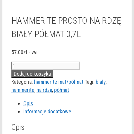
HAMMERITE PROSTO NA RDZĘ
BIAŁY PÓŁMAT 0,7L
57.00
zł
z VAT
ilość
HAMMERITE
Dodaj do koszyka
PROSTO
Kategoria:
hammerite mat/półmat
Tagi:
biały
,
NA
hammerite
,
na rdzę
,
półmat
RDZĘ
Opis
BIAŁY
Informacje dodatkowe
PÓŁMAT
0,7L
Opis