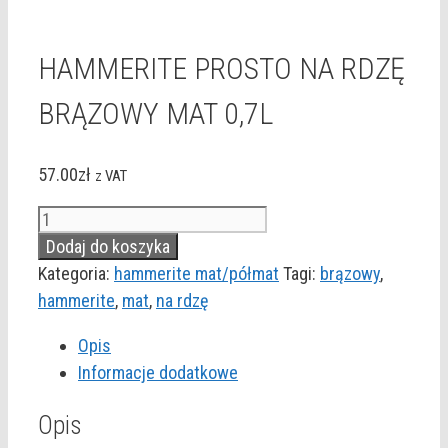
HAMMERITE PROSTO NA RDZĘ
BRĄZOWY MAT 0,7L
57.00
zł
z VAT
ilość
HAMMERITE
Dodaj do koszyka
PROSTO
Kategoria:
hammerite mat/półmat
Tagi:
brązowy
,
NA
hammerite
,
mat
,
na rdzę
RDZĘ
Opis
BRĄZOWY
Informacje dodatkowe
MAT
0,7L
Opis