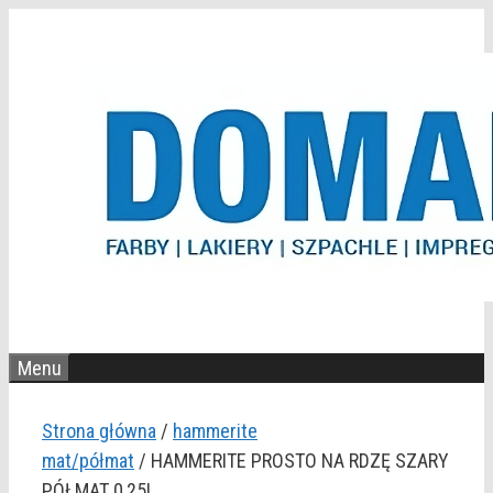
Przejdź
do
treści
Menu
Strona główna
/
hammerite
mat/półmat
/ HAMMERITE PROSTO NA RDZĘ SZARY
PÓŁMAT 0,25L