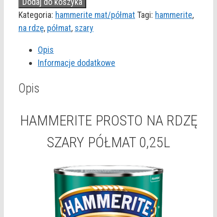
HAMMERITE
Dodaj do koszyka
PROSTO
Kategoria:
hammerite mat/półmat
Tagi:
hammerite
,
NA
na rdzę
,
półmat
,
szary
RDZĘ
Opis
SZARY
Informacje dodatkowe
PÓŁMAT
0,25L
Opis
HAMMERITE PROSTO NA RDZĘ
SZARY PÓŁMAT 0,25L