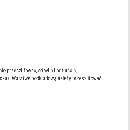
e przeszlifować, odpylić i odtłuścić,
czuk. Warstwę podkładową należy przeszlifować