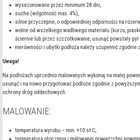
wysezonowane przez minimum 28 dni,
suche (wilgotność max. 4%),
silnie przyczepne, o odpowiedniej odporności na rozerw
wolne od wszelkiego wadliwego materiału (kurzu, piask
ściernie lub przez szczotkowanie, usunąć powstały pył i
nierówności i ubytki podłoża należy uzupełnić zgodnie
Uwaga!
Na podłożach uprzednio malowanych wykonaj na małej powier
usunąć i na nowo przygotować podłoże zgodnie z powyższym
ochrony dróg oddechowych.
MALOWANIE:
temperatura wyrobu – min. +10 st.C,
temperatura otoczenia i malowanej powierzchni powinna