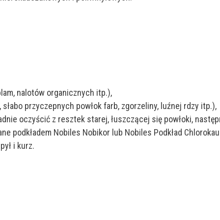
lam, nalotów organicznych itp.),
słabo przyczepnych powłok farb, zgorzeliny, luźnej rdzy itp.),
e oczyścić z resztek starej, łuszczącej się powłoki, następni
ne podkładem Nobiles Nobikor lub Nobiles Podkład Chlorokau
ył i kurz.