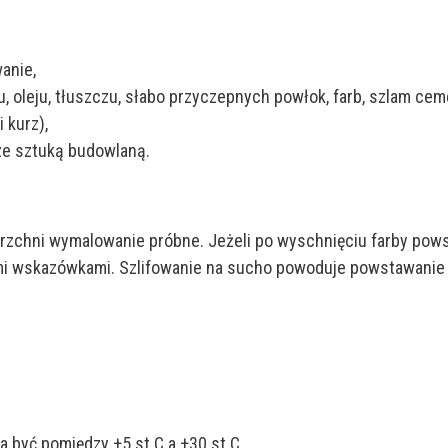
anie,
u, oleju, tłuszczu, słabo przyczepnych powłok, farb, szlam c
 kurz),
 ze sztuką budowlaną.
zchni wymalowanie próbne. Jeżeli po wyschnięciu farby powst
i wskazówkami. Szlifowanie na sucho powoduje powstawanie k
 być pomiędzy +5 st.C a +30 st.C,