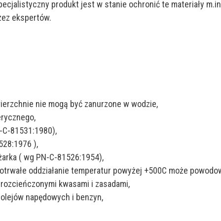
ecjalistyczny produkt jest w stanie ochronić te materiały m.
zez ekspertów.
erzchnie nie mogą być zanurzone w wodzie,
erycznego,
N-C-81531:1980),
528:1976 ),
żarka ( wg PN-C-81526:1954),
gotrwałe oddziałanie temperatur powyżej +500C może powodow
) rozcieńczonymi kwasami i zasadami,
) olejów napędowych i benzyn,