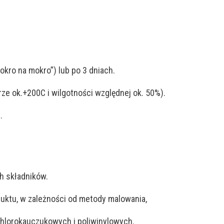
kro na mokro”) lub po 3 dniach.
ze ok.+200C i wilgotności względnej ok. 50%).
.
h składników.
duktu, w zależności od metody malowania,
hlorokauczukowych i poliwinylowych.