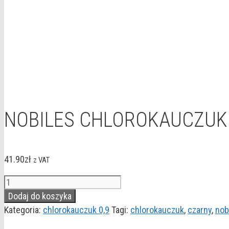
NOBILES CHLOROKAUCZUK 
41.90
zł
z VAT
ilość
NOBILES
Dodaj do koszyka
CHLOROKAUCZUK
Kategoria:
chlorokauczuk 0,9
Tagi:
chlorokauczuk
,
czarny
,
nob
CZARNY