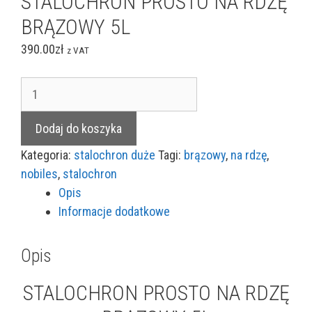
STALOCHRON PROSTO NA RDZĘ
BRĄZOWY 5L
390.00
zł
z VAT
ilość
STALOCHRON
PROSTO
Dodaj do koszyka
NA
Kategoria:
stalochron duże
Tagi:
brązowy
,
na rdzę
,
RDZĘ
nobiles
,
stalochron
BRĄZOWY
Opis
5L
Informacje dodatkowe
Opis
STALOCHRON PROSTO NA RDZĘ