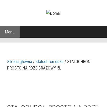
Przejdź
do
treści
Menu
Strona główna
/
stalochron duże
/ STALOCHRON
PROSTO NA RDZĘ BRĄZOWY 5L