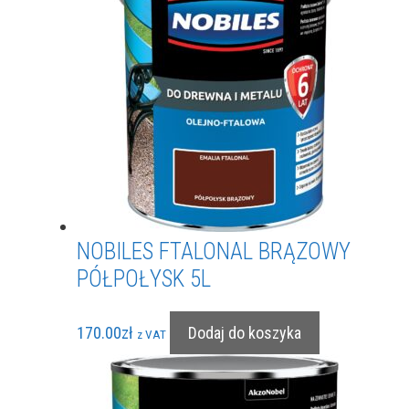
NOBILES FTALONAL BRĄZOWY
PÓŁPOŁYSK 5L
170.00
zł
Dodaj do koszyka
z VAT