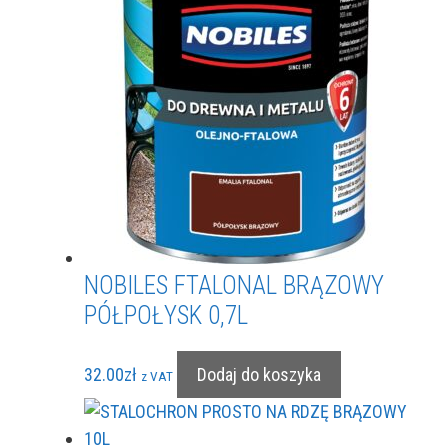
NOBILES FTALONAL BRĄZOWY
PÓŁPOŁYSK 0,7L
32.00
zł
Dodaj do koszyka
z VAT