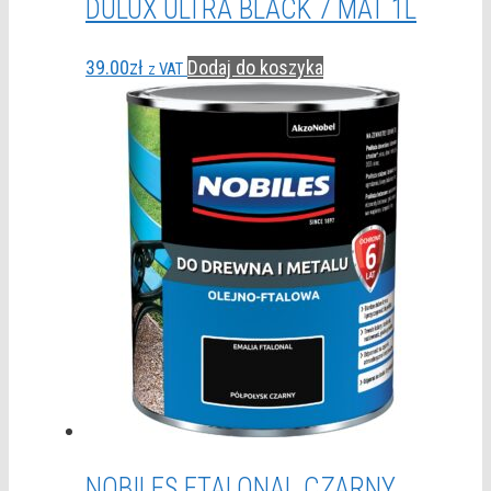
DULUX ULTRA BLACK 7 MAT 1L
39.00
zł
Dodaj do koszyka
z VAT
NOBILES FTALONAL CZARNY