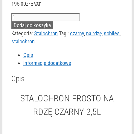
195.00
zł
z VAT
ilość
STALOCHRON
Dodaj do koszyka
PROSTO
Kategoria:
Stalochron
Tagi:
czarny
,
na rdzę
,
nobiles
,
NA
stalochron
RDZĘ
Opis
CZARNY
Informacje dodatkowe
2,5L
Opis
STALOCHRON PROSTO NA
RDZĘ CZARNY 2,5L