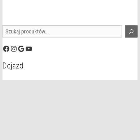
Szukaj
Facebook
Instagram
Google
YouTube
Dojazd
© 2026 Domal
• Zbudowany z
GeneratePress