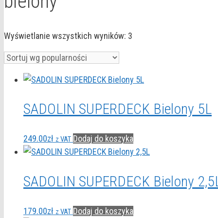
bielony
Posortowane
Wyświetlanie wszystkich wyników: 3
według
popularności
SADOLIN SUPERDECK Bielony 5L
249.00
zł
Dodaj do koszyka
z VAT
SADOLIN SUPERDECK Bielony 2,5
179.00
zł
Dodaj do koszyka
z VAT