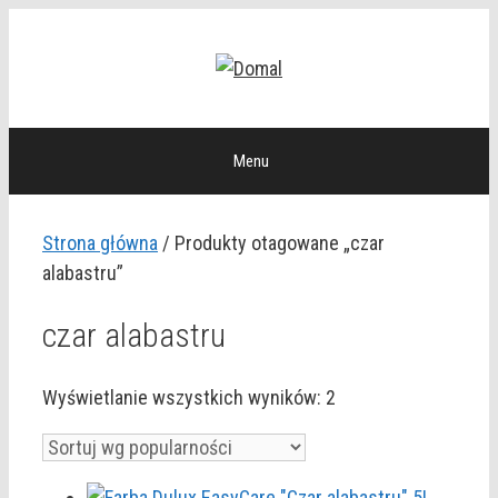
Przejdź
do
treści
Menu
Strona główna
/ Produkty otagowane „czar
alabastru”
czar alabastru
Posortowane
Wyświetlanie wszystkich wyników: 2
według
popularności