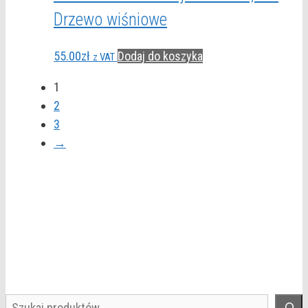
Drzewo wiśniowe
55.00
zł
Dodaj do koszyka
z VAT
1
2
3
→
Szukaj