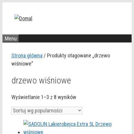
Przejdź
do
treści
Menu
Strona główna
/ Produkty otagowane „drzewo
wiśniowe”
drzewo wiśniowe
Posortowane
Wyświetlanie 1–3 z 8 wyników
według
popularności