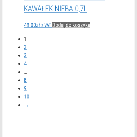
KAWAŁEK NIEBA 0,7L
49.00
zł
Dodaj do koszyka
z VAT
1
2
3
4
…
8
9
10
→