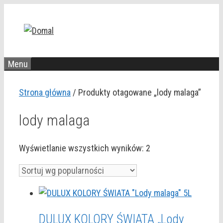
Przejdź
do
treści
Menu
Strona główna
/ Produkty otagowane „lody malaga”
lody malaga
Posortowane
Wyświetlanie wszystkich wyników: 2
według
popularności
DULUX KOLORY ŚWIATA „Lody