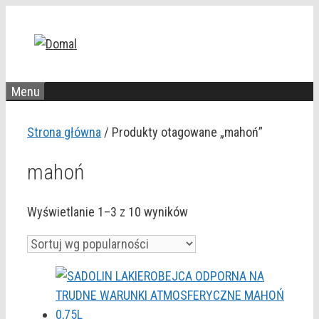
Przejdź
do
treści
Menu
Strona główna
/ Produkty otagowane „mahoń”
mahoń
Posortowane
Wyświetlanie 1–3 z 10 wyników
według
popularności