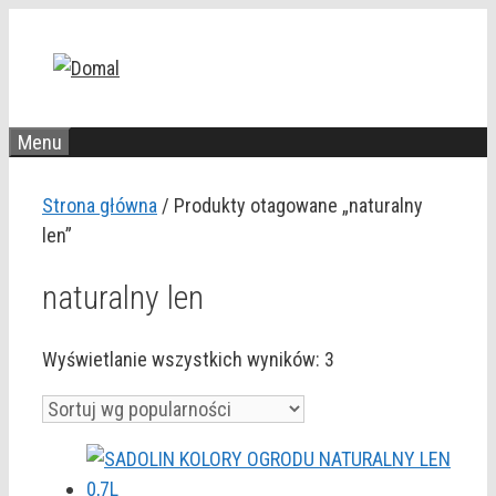
Przejdź
do
treści
Menu
Strona główna
/ Produkty otagowane „naturalny
len”
naturalny len
Posortowane
Wyświetlanie wszystkich wyników: 3
według
popularności