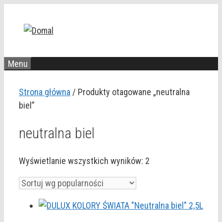
Przejdź
do
treści
Menu
Strona główna
/ Produkty otagowane „neutralna
biel”
neutralna biel
Posortowane
Wyświetlanie wszystkich wyników: 2
według
popularności