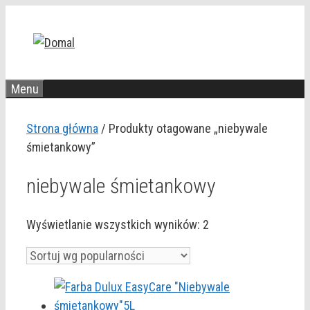
Przejdź
do
treści
Menu
Strona główna
/ Produkty otagowane „niebywale
śmietankowy”
niebywale śmietankowy
Posortowane
Wyświetlanie wszystkich wyników: 2
według
popularności