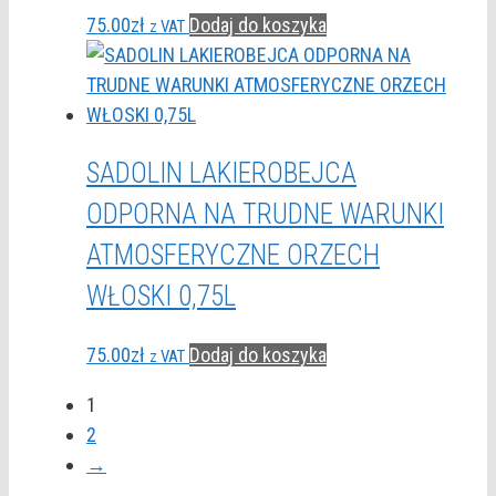
75.00
zł
Dodaj do koszyka
z VAT
SADOLIN LAKIEROBEJCA
ODPORNA NA TRUDNE WARUNKI
ATMOSFERYCZNE ORZECH
WŁOSKI 0,75L
75.00
zł
Dodaj do koszyka
z VAT
1
2
→