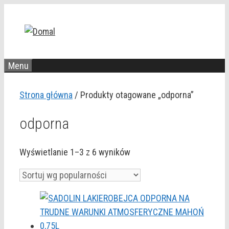
Przejdź
do
treści
Menu
Strona główna
/ Produkty otagowane „odporna”
odporna
Posortowane
Wyświetlanie 1–3 z 6 wyników
według
popularności