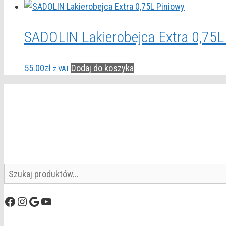
SADOLIN Lakierobejca Extra 0,75L
55.00
zł
Dodaj do koszyka
z VAT
Szukaj
Facebook
Instagram
Google
YouTube