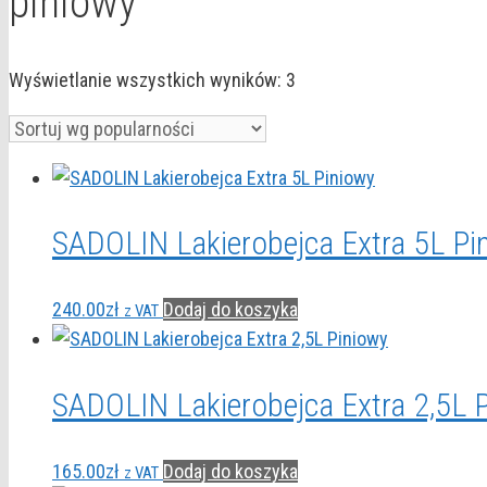
piniowy
Posortowane
Wyświetlanie wszystkich wyników: 3
według
popularności
SADOLIN Lakierobejca Extra 5L Pi
240.00
zł
Dodaj do koszyka
z VAT
SADOLIN Lakierobejca Extra 2,5L 
165.00
zł
Dodaj do koszyka
z VAT