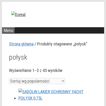
Przejdź
do
treści
Menu
Strona główna
/ Produkty otagowane „połysk”
połysk
Posortowane
Wyświetlanie 1–3 z 45 wyników
według
popularności