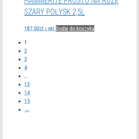
HAMMERITE PROSTO NA RDZĘ
SZARY POŁYSK 2,5L
187.00
zł
Dodaj do koszyka
z VAT
1
2
3
4
…
13
14
15
→