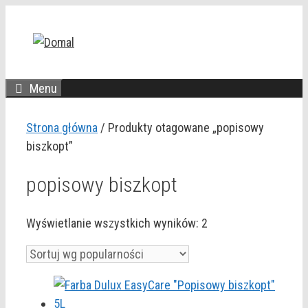
Przejdź
do
treści
Menu
Strona główna
/ Produkty otagowane „popisowy
biszkopt”
popisowy biszkopt
Posortowane
Wyświetlanie wszystkich wyników: 2
według
popularności