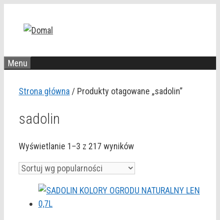
Przejdź
do
treści
Menu
Strona główna
/ Produkty otagowane „sadolin”
sadolin
Posortowane
Wyświetlanie 1–3 z 217 wyników
według
popularności