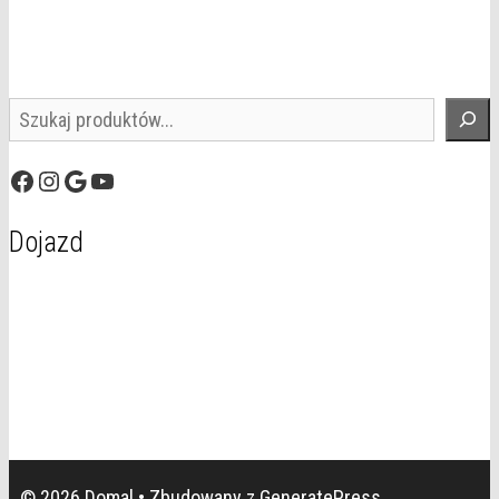
Szukaj
Facebook
Instagram
Google
YouTube
Dojazd
© 2026 Domal
• Zbudowany z
GeneratePress