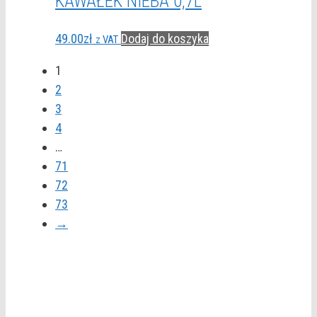
KAWAŁEK NIEBA 0,7L
49.00
zł
Dodaj do koszyka
z VAT
1
2
3
4
…
71
72
73
→