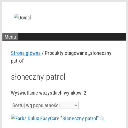
Przejdź
do
treści
Menu
Strona główna
/ Produkty otagowane „słoneczny
patrol”
słoneczny patrol
Posortowane
Wyświetlanie wszystkich wyników: 2
według
popularności