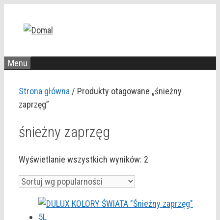
Przejdź
do
treści
Menu
Strona główna
/ Produkty otagowane „śnieżny
zaprzęg”
śnieżny zaprzęg
Posortowane
Wyświetlanie wszystkich wyników: 2
według
popularności