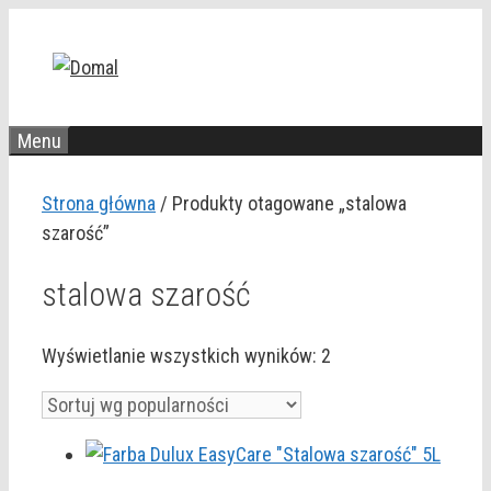
Przejdź
do
treści
Menu
Strona główna
/ Produkty otagowane „stalowa
szarość”
stalowa szarość
Posortowane
Wyświetlanie wszystkich wyników: 2
według
popularności