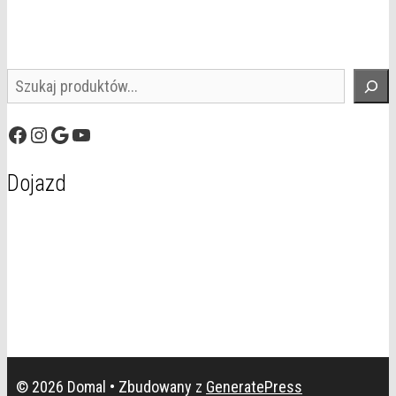
Szukaj
Facebook
Instagram
Google
YouTube
Dojazd
© 2026 Domal
• Zbudowany z
GeneratePress