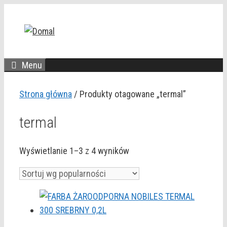
Przejdź
do
treści
Menu
Strona główna
/ Produkty otagowane „termal”
termal
Posortowane
Wyświetlanie 1–3 z 4 wyników
według
popularności