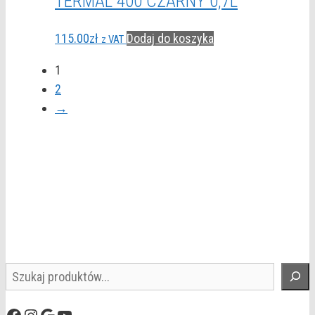
TERMAL 400 CZARNY 0,7L
115.00
zł
Dodaj do koszyka
z VAT
1
2
→
Szukaj
Facebook
Instagram
Google
YouTube