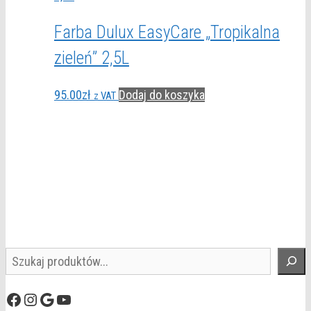
Farba Dulux EasyCare „Tropikalna
zieleń” 2,5L
95.00
zł
Dodaj do koszyka
z VAT
Szukaj
Facebook
Instagram
Google
YouTube