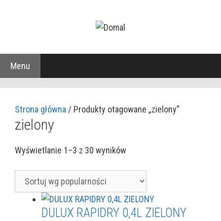
Przejdź
do
treści
Menu
Strona główna
/ Produkty otagowane „zielony”
zielony
Posortowane
Wyświetlanie 1–3 z 30 wyników
według
popularności
DULUX RAPIDRY 0,4L ZIELONY