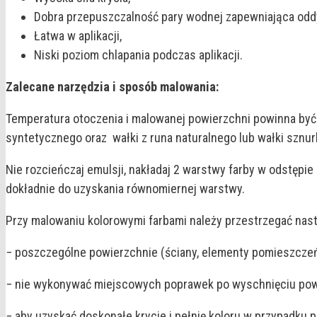
Dobra przepuszczalność pary wodnej zapewniająca oddy
Łatwa w aplikacji,
Niski poziom chlapania podczas aplikacji.
Zalecane narzędzia i sposób malowania:
Temperatura otoczenia i malowanej powierzchni powinna być 
syntetycznego oraz wałki z runa naturalnego lub wałki sznu
Nie rozcieńczaj emulsji, nakładaj 2 warstwy farby w odstępie
dokładnie do uzyskania równomiernej warstwy.
Przy malowaniu kolorowymi farbami należy przestrzegać nas
− poszczególne powierzchnie (ściany, elementy pomieszczeń
− nie wykonywać miejscowych poprawek po wyschnięciu powł
− aby uzyskać doskonałe krycie i pełnię koloru w przypad