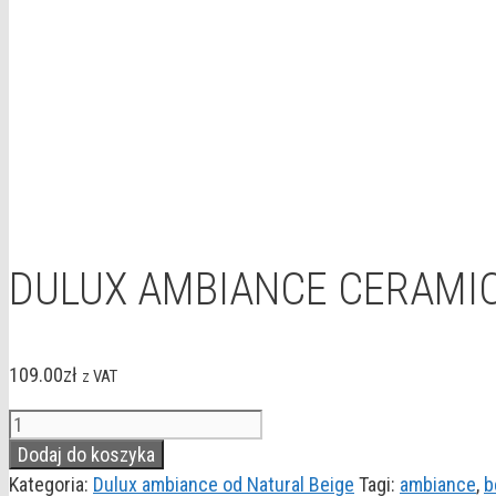
DULUX AMBIANCE CERAMIC 
109.00
zł
z VAT
ilość
DULUX
Dodaj do koszyka
AMBIANCE
Kategoria:
Dulux ambiance od Natural Beige
Tagi:
ambiance
,
b