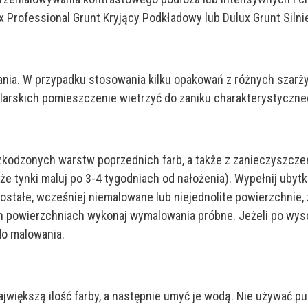
 Professional Grunt Kryjący Podkładowy lub Dulux Grunt Silni
ia. W przypadku stosowania kilku opakowań z różnych szarży
arskich pomieszczenie wietrzyć do zaniku charakterystyczne
zkodzonych warstw poprzednich farb, a także z zanieczyszczeń
eże tynki maluj po 3-4 tygodniach od nałożenia). Wypełnij ub
ozostałe, wcześniej niemalowane lub niejednolite powierzchnie
 powierzchniach wykonaj wymalowania próbne. Jeżeli po wysc
do malowania.
największą ilość farby, a następnie umyć je wodą. Nie używać